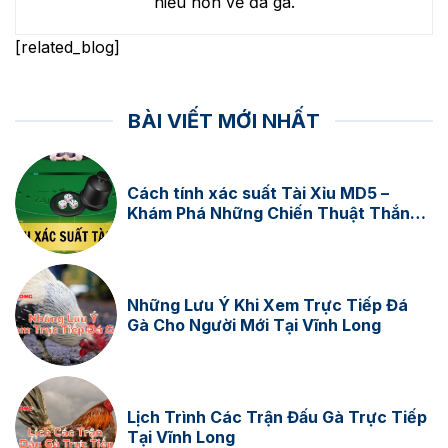
hiểu hơn về đá gà.
[related_blog]
BÀI VIẾT MỚI NHẤT
Cách tính xác suất Tài Xỉu MD5 –
Khám Phá Những Chiến Thuật Thắng
Lợi
Những Lưu Ý Khi Xem Trực Tiếp Đá
Gà Cho Người Mới Tại Vĩnh Long
Lịch Trình Các Trận Đấu Gà Trực Tiếp
Tại Vĩnh Long