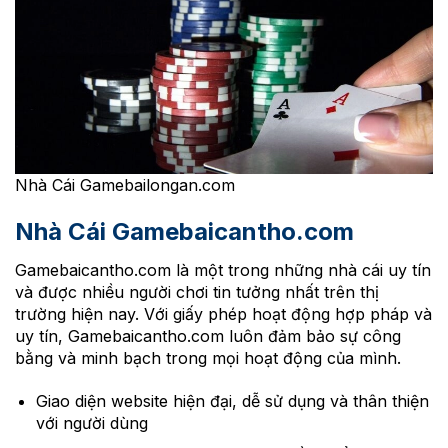
Nhà Cái Gamebailongan.com
Nhà Cái Gamebaicantho.com
Gamebaicantho.com là một trong những nhà cái uy tín
và được nhiều người chơi tin tưởng nhất trên thị
trường hiện nay. Với giấy phép hoạt động hợp pháp và
uy tín, Gamebaicantho.com luôn đảm bảo sự công
bằng và minh bạch trong mọi hoạt động của mình.
Giao diện website hiện đại, dễ sử dụng và thân thiện
với người dùng