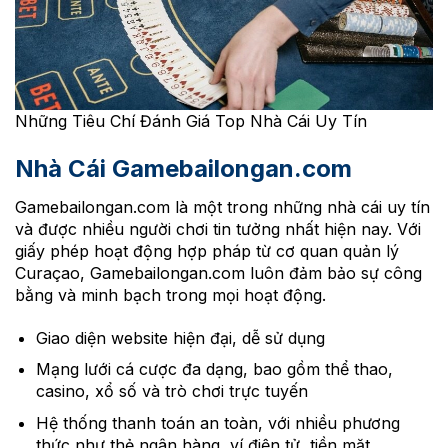
Những Tiêu Chí Đánh Giá Top Nhà Cái Uy Tín
Nhà Cái Gamebailongan.com
Gamebailongan.com là một trong những nhà cái uy tín
và được nhiều người chơi tin tưởng nhất hiện nay. Với
giấy phép hoạt động hợp pháp từ cơ quan quản lý
Curaçao, Gamebailongan.com luôn đảm bảo sự công
bằng và minh bạch trong mọi hoạt động.
Giao diện website hiện đại, dễ sử dụng
Mạng lưới cá cược đa dạng, bao gồm thể thao,
casino, xổ số và trò chơi trực tuyến
Hệ thống thanh toán an toàn, với nhiều phương
thức như thẻ ngân hàng, ví điện tử, tiền mặt