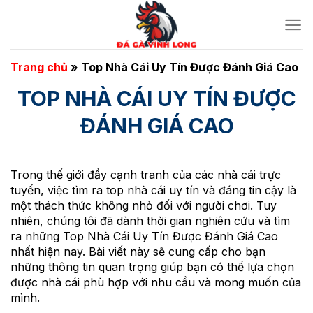
Chuyển
đến
nội
dung
Trang chủ
»
Top Nhà Cái Uy Tín Được Đánh Giá Cao
TOP NHÀ CÁI UY TÍN ĐƯỢC
ĐÁNH GIÁ CAO
Trong thế giới đầy cạnh tranh của các nhà cái trực
tuyến, việc tìm ra top nhà cái uy tín và đáng tin cậy là
một thách thức không nhỏ đối với người chơi. Tuy
nhiên, chúng tôi đã dành thời gian nghiên cứu và tìm
ra những Top Nhà Cái Uy Tín Được Đánh Giá Cao
nhất hiện nay. Bài viết này sẽ cung cấp cho bạn
những thông tin quan trọng giúp bạn có thể lựa chọn
được nhà cái phù hợp với nhu cầu và mong muốn của
mình.