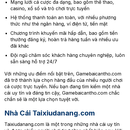
Mạng lưới cá cược đa dạng, bao gồm thể thao,
casino, xổ số và trò chơi trực tuyến
Hệ thống thanh toán an toàn, với nhiều phương
thức như thẻ ngân hàng, ví điện tử, tiền mặt
Chương trình khuyến mãi hấp dẫn, bao gồm tiền
thưởng đăng ký, hoàn trả hàng tuần và nhiều ưu
đãi khác
Đội ngũ chăm sóc khách hàng chuyên nghiệp, luôn
sẵn sàng hỗ trợ 24/7
Với những ưu điểm nổi bật trên, Gamebaicantho.com
đã trở thành lựa chọn hàng đầu của nhiều người chơi
cá cược trực tuyến. Nếu bạn đang tìm kiếm một nhà
cái uy tín và đáng tin cậy, Gamebaicantho.com chắc
chắn sẽ là một lựa chọn tuyệt vời.
Nhà Cái Taixiudanang.com
Taixiudanang.com là một trong những nhà cái uy tín