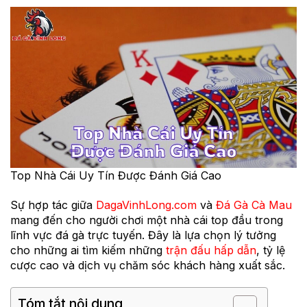
Top Nhà Cái Uy Tín Được Đánh Giá Cao
Sự hợp tác giữa
DagaVinhLong.com
và
Đá Gà Cà Mau
mang đến cho người chơi một nhà cái top đầu trong
lĩnh vực đá gà trực tuyến. Đây là lựa chọn lý tưởng
cho những ai tìm kiếm những
trận đấu hấp dẫn
, tỷ lệ
cược cao và dịch vụ chăm sóc khách hàng xuất sắc.
Tóm tắt nội dung