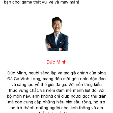
bạn chơi game thật vui vẻ và may mắn!
Đức Minh
Đức Minh, người sáng lập và tác giả chính của blog
Đá Gà Vĩnh Long, mang đến một góc nhìn độc đáo
và sáng tạo về thế giới đá gà. Với nền tảng kiến
thức vững chắc và niềm đam mê mãnh liệt đối với
bộ môn này, anh không chỉ giúp người đọc thư giãn
mà còn cung cấp những hiểu biết sâu rộng, hỗ trợ
họ trở thành những người chơi tinh thông và am