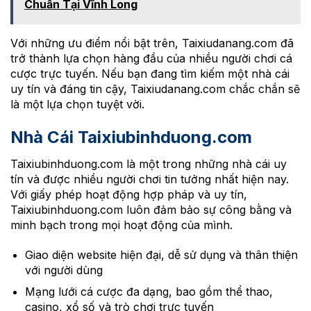
Chuẩn Tại Vĩnh Long
Với những ưu điểm nổi bật trên, Taixiudanang.com đã
trở thành lựa chọn hàng đầu của nhiều người chơi cá
cược trực tuyến. Nếu bạn đang tìm kiếm một nhà cái
uy tín và đáng tin cậy, Taixiudanang.com chắc chắn sẽ
là một lựa chọn tuyệt vời.
Nhà Cái Taixiubinhduong.com
Taixiubinhduong.com là một trong những nhà cái uy
tín và được nhiều người chơi tin tưởng nhất hiện nay.
Với giấy phép hoạt động hợp pháp và uy tín,
Taixiubinhduong.com luôn đảm bảo sự công bằng và
minh bạch trong mọi hoạt động của mình.
Giao diện website hiện đại, dễ sử dụng và thân thiện
với người dùng
Mạng lưới cá cược đa dạng, bao gồm thể thao,
casino, xổ số và trò chơi trực tuyến