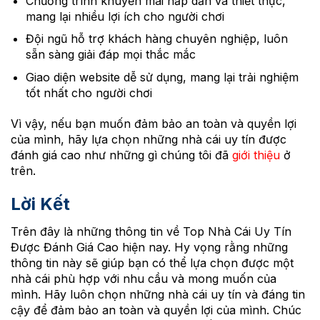
Chương trình khuyến mãi hấp dẫn và thiết thực,
mang lại nhiều lợi ích cho người chơi
Đội ngũ hỗ trợ khách hàng chuyên nghiệp, luôn
sẵn sàng giải đáp mọi thắc mắc
Giao diện website dễ sử dụng, mang lại trải nghiệm
tốt nhất cho người chơi
Vì vậy, nếu bạn muốn đảm bảo an toàn và quyền lợi
của mình, hãy lựa chọn những nhà cái uy tín được
đánh giá cao như những gì chúng tôi đã
giới thiệu
ở
trên.
Lời Kết
Trên đây là những thông tin về Top Nhà Cái Uy Tín
Được Đánh Giá Cao hiện nay. Hy vọng rằng những
thông tin này sẽ giúp bạn có thể lựa chọn được một
nhà cái phù hợp với nhu cầu và mong muốn của
mình. Hãy luôn chọn những nhà cái uy tín và đáng tin
cậy để đảm bảo an toàn và quyền lợi của mình. Chúc