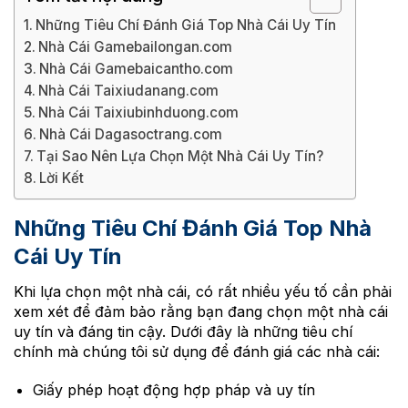
Những Tiêu Chí Đánh Giá Top Nhà Cái Uy Tín
Nhà Cái Gamebailongan.com
Nhà Cái Gamebaicantho.com
Nhà Cái Taixiudanang.com
Nhà Cái Taixiubinhduong.com
Nhà Cái Dagasoctrang.com
Tại Sao Nên Lựa Chọn Một Nhà Cái Uy Tín?
Lời Kết
Những Tiêu Chí Đánh Giá Top Nhà
Cái Uy Tín
Khi lựa chọn một nhà cái, có rất nhiều yếu tố cần phải
xem xét để đảm bảo rằng bạn đang chọn một nhà cái
uy tín và đáng tin cậy. Dưới đây là những tiêu chí
chính mà chúng tôi sử dụng để đánh giá các nhà cái:
Giấy phép hoạt động hợp pháp và uy tín