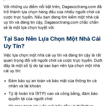
Với những ưu điểm nổi bật trên, Dagasoctrang.com đã
trở thành lựa chọn hàng đầu của nhiều người chơi cá
cược trực tuyến. Nếu bạn đang tìm kiếm một nhà cái
uy tín và đáng tin cậy, Dagasoctrang.com chắc chắn
sẽ là một lựa chọn tuyệt vời.
Tại Sao Nên Lựa Chọn Một Nhà Cái
Uy Tín?
Việc lựa chọn một nhà cái uy tín và đáng tin cậy là rất
quan trọng đối với người chơi cá cược trực tuyến. Dưới
đây là một số lý do tại sao bạn nên lựa chọn một nhà
cái uy tín:
Đảm bảo sự an toàn và bảo mật của thông tin cá
nhân và tài khoản
Tỷ lệ hoàn trả (RTP) cao và công bằng, đảm bảo
quyền lợi của người chơi