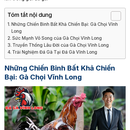
Tóm tắt nội dung
Những Chiến Binh Bất Khả Chiến Bại: Gà Chọi Vĩnh
Long
Sức Mạnh Vô Song của Gà Chọi Vĩnh Long
Truyền Thống Lâu Đời của Gà Chọi Vĩnh Long
Trải Nghiệm Đá Gà Tại Đá Gà Vĩnh Long
Những Chiến Binh Bất Khả Chiến
Bại: Gà Chọi Vĩnh Long