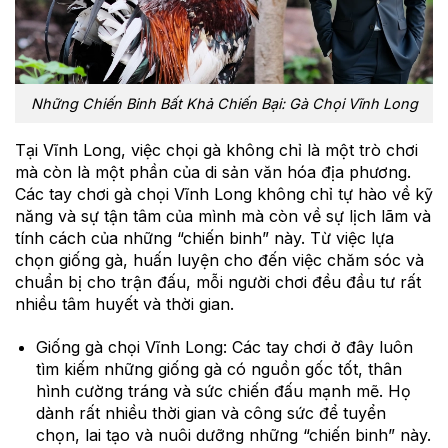
Những Chiến Binh Bất Khả Chiến Bại: Gà Chọi Vĩnh Long
Tại Vĩnh Long, việc chọi gà không chỉ là một trò chơi
mà còn là một phần của di sản văn hóa địa phương.
Các tay chơi gà chọi Vĩnh Long không chỉ tự hào về kỹ
năng và sự tận tâm của mình mà còn về sự lịch lãm và
tính cách của những “chiến binh” này. Từ việc lựa
chọn giống gà, huấn luyện cho đến việc chăm sóc và
chuẩn bị cho trận đấu, mỗi người chơi đều đầu tư rất
nhiều tâm huyết và thời gian.
Giống gà chọi Vĩnh Long: Các tay chơi ở đây luôn
tìm kiếm những giống gà có nguồn gốc tốt, thân
hình cường tráng và sức chiến đấu mạnh mẽ. Họ
dành rất nhiều thời gian và công sức để tuyển
chọn, lai tạo và nuôi dưỡng những “chiến binh” này.