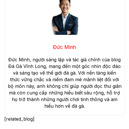
Đức Minh
Đức Minh, người sáng lập và tác giả chính của blog
Đá Gà Vĩnh Long, mang đến một góc nhìn độc đáo
và sáng tạo về thế giới đá gà. Với nền tảng kiến
thức vững chắc và niềm đam mê mãnh liệt đối với
bộ môn này, anh không chỉ giúp người đọc thư giãn
mà còn cung cấp những hiểu biết sâu rộng, hỗ trợ
họ trở thành những người chơi tinh thông và am
hiểu hơn về đá gà.
[related_blog]