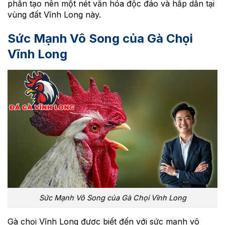
phần tạo nên một nét văn hóa độc đáo và hấp dẫn tại
vùng đất Vĩnh Long này.
Sức Mạnh Vô Song của Gà Chọi
Vĩnh Long
Sức Mạnh Vô Song của Gà Chọi Vĩnh Long
Gà chọi Vĩnh Long được biết đến với sức mạnh vô