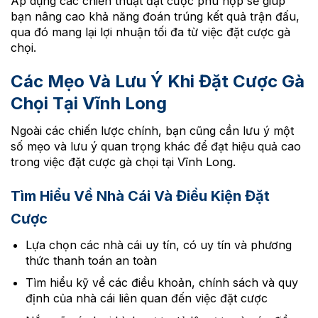
Áp dụng các chiến thuật đặt cược phù hợp sẽ giúp
bạn nâng cao khả năng đoán trúng kết quả trận đấu,
qua đó mang lại lợi nhuận tối đa từ việc đặt cược gà
chọi.
Các Mẹo Và Lưu Ý Khi Đặt Cược Gà
Chọi Tại Vĩnh Long
Ngoài các chiến lược chính, bạn cũng cần lưu ý một
số mẹo và lưu ý quan trọng khác để đạt hiệu quả cao
trong việc đặt cược gà chọi tại Vĩnh Long.
Tìm Hiểu Về Nhà Cái Và Điều Kiện Đặt
Cược
Lựa chọn các nhà cái uy tín, có uy tín và phương
thức thanh toán an toàn
Tìm hiểu kỹ về các điều khoản, chính sách và quy
định của nhà cái liên quan đến việc đặt cược