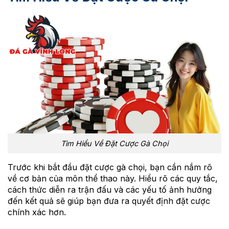
Tìm Hiểu Về Đặt Cược Gà Chọi
Trước khi bắt đầu đặt cược gà chọi, bạn cần nắm rõ
về cơ bản của môn thể thao này. Hiểu rõ các quy tắc,
cách thức diễn ra trận đấu và các yếu tố ảnh hưởng
đến kết quả sẽ giúp bạn đưa ra quyết định đặt cược
chính xác hơn.