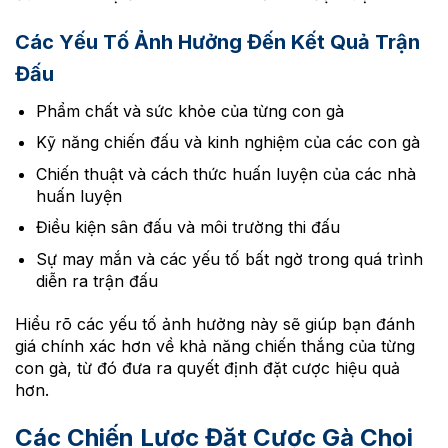
Các Yếu Tố Ảnh Hưởng Đến Kết Quả Trận
Đấu
Phẩm chất và sức khỏe của từng con gà
Kỹ năng chiến đấu và kinh nghiệm của các con gà
Chiến thuật và cách thức huấn luyện của các nhà
huấn luyện
Điều kiện sân đấu và môi trường thi đấu
Sự may mắn và các yếu tố bất ngờ trong quá trình
diễn ra trận đấu
Hiểu rõ các yếu tố ảnh hưởng này sẽ giúp bạn đánh
giá chính xác hơn về khả năng chiến thắng của từng
con gà, từ đó đưa ra quyết định đặt cược hiệu quả
hơn.
Các Chiến Lược Đặt Cược Gà Chọi