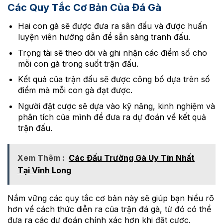
Các Quy Tắc Cơ Bản Của Đá Gà
Hai con gà sẽ được đưa ra sân đấu và được huấn
luyện viên hướng dẫn để sẵn sàng tranh đấu.
Trọng tài sẽ theo dõi và ghi nhận các điểm số cho
mỗi con gà trong suốt trận đấu.
Kết quả của trận đấu sẽ được công bố dựa trên số
điểm mà mỗi con gà đạt được.
Người đặt cược sẽ dựa vào kỹ năng, kinh nghiệm và
phân tích của mình để đưa ra dự đoán về kết quả
trận đấu.
Xem Thêm :
Các Đấu Trường Gà Uy Tín Nhất
Tại Vĩnh Long
Nắm vững các quy tắc cơ bản này sẽ giúp bạn hiểu rõ
hơn về cách thức diễn ra của trận đá gà, từ đó có thể
đưa ra các dự đoán chính xác hơn khi đặt cược.