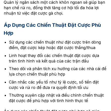
Quản lý ngân sách một cách khôn ngoan sẽ giúp bạn
hạn chế rủi ro, đồng thời tăng cơ hội tối đa hóa lợi
nhuận từ việc đặt cược gà chọi.
Áp Dụng Các Chiến Thuật Đặt Cược Phù
Hợp
Sử dụng các chiến thuật như đặt cược trên dòng
điểm, đặt cược kép hoặc đặt cược thắng/thua
Linh hoạt thay đổi các chiến thuật đặt cược dựa
trên tình hình và kết quả của các trận đấu
Theo dõi và phân tích xu hướng của các nhà cái để
lựa chọn chiến thuật phù hợp
Cân nhắc các yếu tố như tỷ lệ cược, số tiền đặt
cược và rủi ro để đưa ra quyết định tối ưu
Thường xuyên cập nhật và điều chỉnh chiến thuật
đặt cược để phù hợp với tình hình thực tế