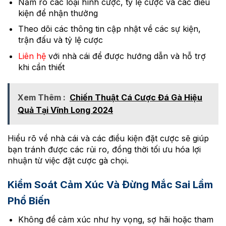
Nắm rõ các loại hình cược, tỷ lệ cược và các điều
kiện để nhận thưởng
Theo dõi các thông tin cập nhật về các sự kiện,
trận đấu và tỷ lệ cược
Liên hệ
với nhà cái để được hướng dẫn và hỗ trợ
khi cần thiết
Xem Thêm :
Chiến Thuật Cá Cược Đá Gà Hiệu
Quả Tại Vĩnh Long 2024
Hiểu rõ về nhà cái và các điều kiện đặt cược sẽ giúp
bạn tránh được các rủi ro, đồng thời tối ưu hóa lợi
nhuận từ việc đặt cược gà chọi.
Kiểm Soát Cảm Xúc Và Đừng Mắc Sai Lầm
Phổ Biến
Không để cảm xúc như hy vọng, sợ hãi hoặc tham