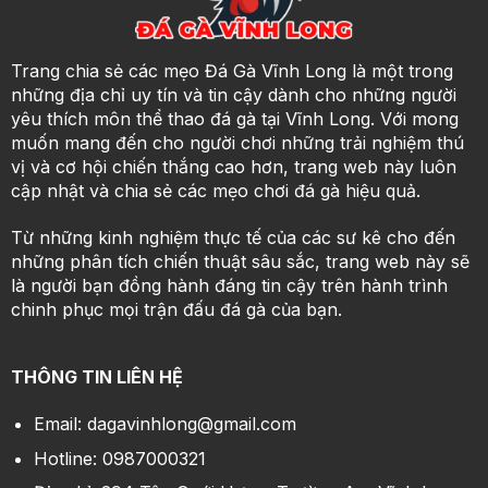
Trang chia sẻ các mẹo Đá Gà Vĩnh Long là một trong
những địa chỉ uy tín và tin cậy dành cho những người
yêu thích môn thể thao đá gà tại Vĩnh Long. Với mong
muốn mang đến cho người chơi những trải nghiệm thú
vị và cơ hội chiến thắng cao hơn, trang web này luôn
cập nhật và chia sẻ các mẹo chơi đá gà hiệu quả.
Từ những kinh nghiệm thực tế của các sư kê cho đến
những phân tích chiến thuật sâu sắc, trang web này sẽ
là người bạn đồng hành đáng tin cậy trên hành trình
chinh phục mọi trận đấu đá gà của bạn.
THÔNG TIN LIÊN HỆ
Email:
dagavinhlong@gmail.com
Hotline:
0987000321