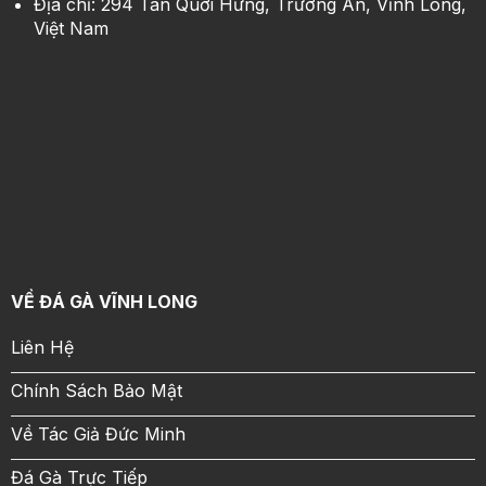
Địa chỉ:
294 Tân Quới Hưng, Trường An, Vĩnh Long,
Việt Nam
VỀ ĐÁ GÀ VĨNH LONG
Liên Hệ
Chính Sách Bảo Mật
Về Tác Giả Đức Minh
Đá Gà Trực Tiếp