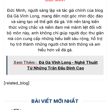
Đức Minh, người sáng lập và tác giả chính của blog
Đá Gà Vĩnh Long, mang đến một góc nhìn độc đáo
và sáng tạo về thế giới đá gà. Với nền tảng kiến
thức vững chắc và niềm đam mê mãnh liệt đối với
bộ môn này, anh không chỉ giúp người đọc thư giãn
mà còn cung cấp những hiểu biết sâu rộng, hỗ trợ
họ trở thành những người chơi tinh thông và am
hiểu hơn về đá gà.
Xem Thêm :
Đá Gà Vĩnh Long - Nghệ Thuật
Từ Những Trận Đấu Đỉnh Cao
[related_blog]
BÀI VIẾT MỚI NHẤT