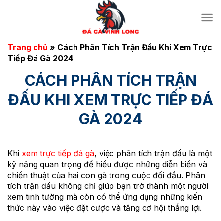
Chuyển
đến
nội
dung
Trang chủ
»
Cách Phân Tích Trận Đấu Khi Xem Trực
Tiếp Đá Gà 2024
CÁCH PHÂN TÍCH TRẬN
ĐẤU KHI XEM TRỰC TIẾP ĐÁ
GÀ 2024
Khi
xem trực tiếp đá gà
, việc phân tích trận đấu là một
kỹ năng quan trọng để hiểu được những diễn biến và
chiến thuật của hai con gà trong cuộc đối đầu. Phân
tích trận đấu không chỉ giúp bạn trở thành một người
xem tinh tường mà còn có thể ứng dụng những kiến
thức này vào việc đặt cược và tăng cơ hội thắng lợi.