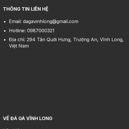
THÔNG TIN LIÊN HỆ
Email:
dagavinhlong@gmail.com
Hotline:
0987000321
Địa chỉ:
294 Tân Quới Hưng, Trường An, Vĩnh Long,
Việt Nam
VỀ ĐÁ GÀ VĨNH LONG